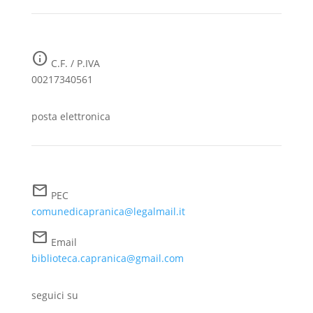
info
C.F. / P.IVA
00217340561
posta elettronica
mail
PEC
comunedicapranica@legalmail.it
mail
Email
biblioteca.capranica@gmail.com
seguici su