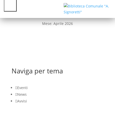
Cataloghi
Mese:
Aprile 2026
La
biblioteca
Patto
per
la
Lettura
Naviga per tema
Nati
per
Leggere

Eventi
Servizi

News

Avvisi
Novità