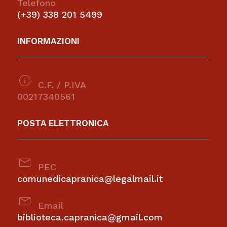
Telefono
(+39) 338 201 5499
INFORMAZIONI
info
C.F. / P.IVA
00217340561
POSTA ELETTRONICA
mail
PEC
comunedicapranica@legalmail.it
mail
Email
biblioteca.capranica@gmail.com