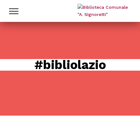
Cataloghi
La biblioteca
Patto per la Lettura
#bibliolazio
Nati per Leggere
Servizi
Novità