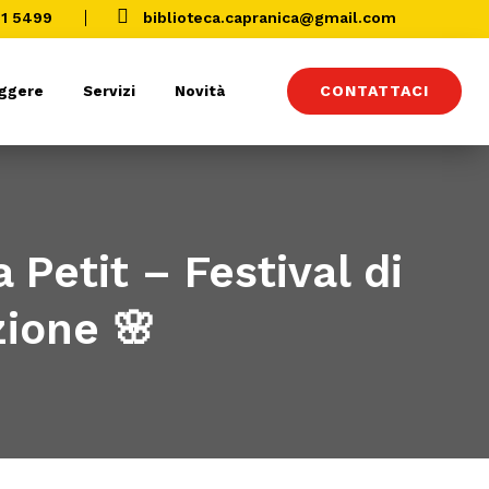

01 5499
biblioteca.capranica@gmail.com
CONTATTACI
eggere
Servizi
Novità
a Petit – Festival di
zione 🌸