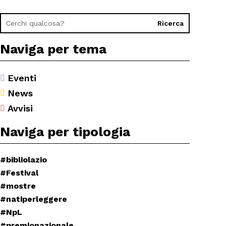
Naviga per tema
Eventi

News

Avvisi

Naviga per tipologia
#bibliolazio
#Festival
#mostre
#natiperleggere
#NpL
#premionazionale