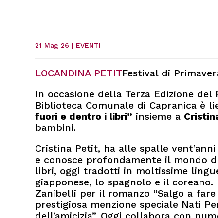
21 Mag 26
|
EVENTI
LOCANDINA PETIT
Festival di Primavera
In occasione della Terza Edizione del F
Biblioteca Comunale di Capranica è li
fuori e dentro i libri”
insieme a
Cristin
bambini.
Cristina Petit, ha alle spalle vent’an
e conosce profondamente il mondo dei
libri, oggi tradotti in moltissime lingue 
giapponese, lo spagnolo e il coreano. 
Zanibelli per il romanzo “Salgo a fare
prestigiosa menzione speciale Nati Per
dell’amicizia”. Oggi collabora con nume