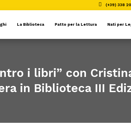

(+39) 338 2
ghi
La Biblioteca
Patto per la Lettura
Nati per L
tro i libri” con Cristin
ra in Biblioteca III Edi