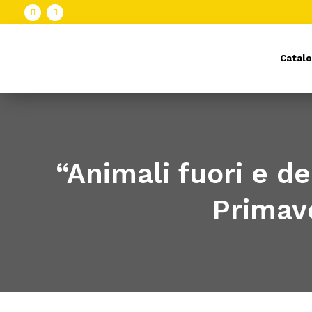
Catalo
“Animali fuori e den
Primave