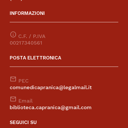
INFORMAZIONI
info
C.F. / P.IVA
00217340561
POSTA ELETTRONICA
mail
PEC
comunedicapranica@legalmail.it
mail
Email
biblioteca.capranica@gmail.com
SEGUICI SU