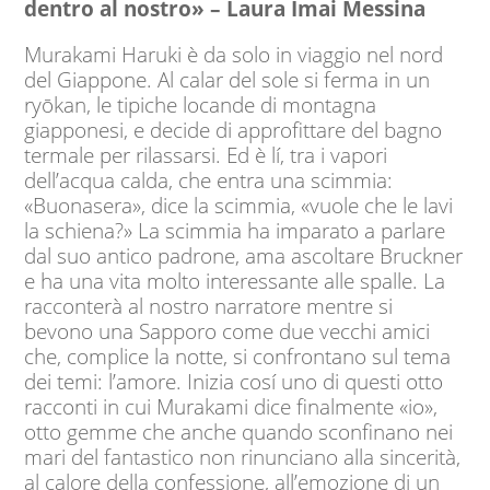
dentro al nostro» – Laura Imai Messina
Murakami Haruki è da solo in viaggio nel nord
del Giappone. Al calar del sole si ferma in un
ryōkan, le tipiche locande di montagna
giapponesi, e decide di approfittare del bagno
termale per rilassarsi. Ed è lí, tra i vapori
dell’acqua calda, che entra una scimmia:
«Buonasera», dice la scimmia, «vuole che le lavi
la schiena?» La scimmia ha imparato a parlare
dal suo antico padrone, ama ascoltare Bruckner
e ha una vita molto interessante alle spalle. La
racconterà al nostro narratore mentre si
bevono una Sapporo come due vecchi amici
che, complice la notte, si confrontano sul tema
dei temi: l’amore. Inizia cosí uno di questi otto
racconti in cui Murakami dice finalmente «io»,
otto gemme che anche quando sconfinano nei
mari del fantastico non rinunciano alla sincerità,
al calore della confessione, all’emozione di un