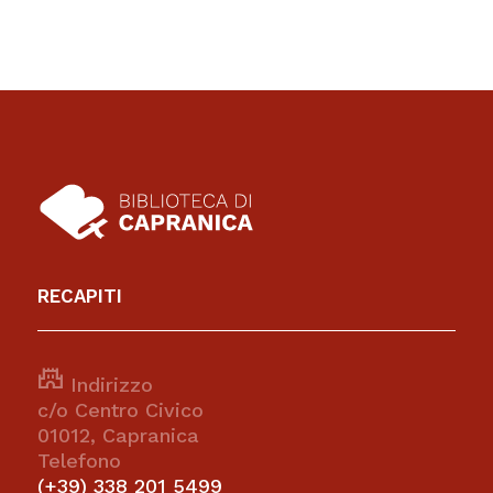
RECAPITI
castle
Indirizzo
c/o Centro Civico
01012, Capranica
Telefono
(+39) 338 201 5499