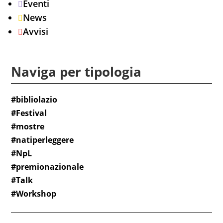
Eventi

News

Avvisi

Naviga per tipologia
#bibliolazio
#Festival
#mostre
#natiperleggere
#NpL
#premionazionale
#Talk
#Workshop