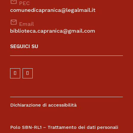
mail
PEC
comunedicapranica@legalmail.it
mail
Email
biblioteca.capranica@gmail.com
SEGUICI SU
Dichiarazione di accessibilità
Polo SBN-RL1 – Trattamento dei dati personali