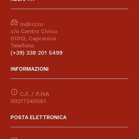
castle
Indirizzo
c/o Centro Civico
01012, Capranica
Telefono
(+39) 338 201 5499
INFORMAZIONI
info
C.F. / P.IVA
00217340561
POSTA ELETTRONICA