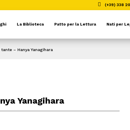

(+39) 338 2
ghi
La Biblioteca
Patto per la Lettura
Nati per L
 tante – Hanya Yanagihara
anya Yanagihara