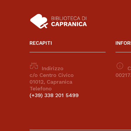
RECAPITI
INFOR
castle
info
Indirizzo
C.
c/o Centro Civico
00217
01012, Capranica
Telefono
(+39) 338 201 5499