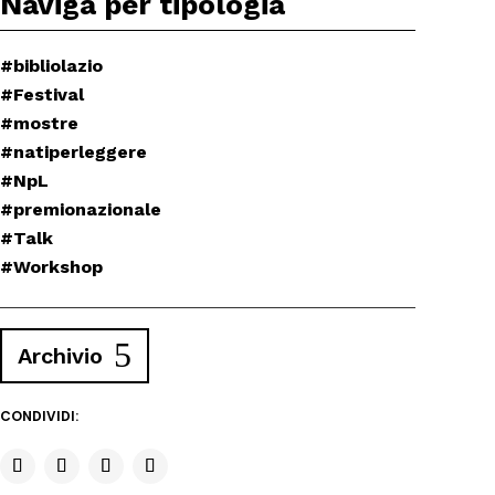
Naviga per tipologia
#bibliolazio
#Festival
#mostre
#natiperleggere
#NpL
#premionazionale
#Talk
#Workshop
Archivio
CONDIVIDI: