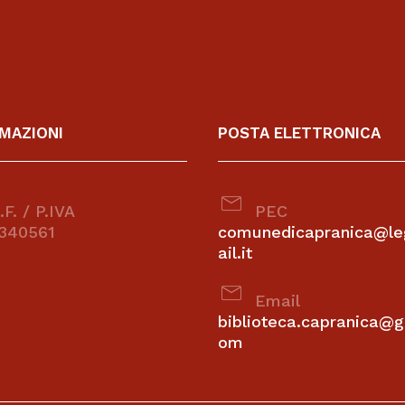
MAZIONI
POSTA ELETTRONICA
mail
F. / P.IVA
PEC
340561
comunedicapranica@l
ail.it
mail
Email
biblioteca.capranica@g
om