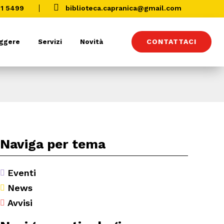

01 5499
biblioteca.capranica@gmail.com
CONTATTACI
eggere
Servizi
Novità
Naviga per tema
Eventi

News

Avvisi
