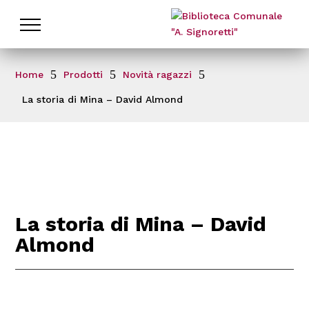
Cataloghi
5
5
5
Home
Prodotti
Novità ragazzi
La biblioteca
La storia di Mina – David Almond
Patto per la Lettura
Nati per Leggere
Servizi
Novità
La storia di Mina – David
Almond