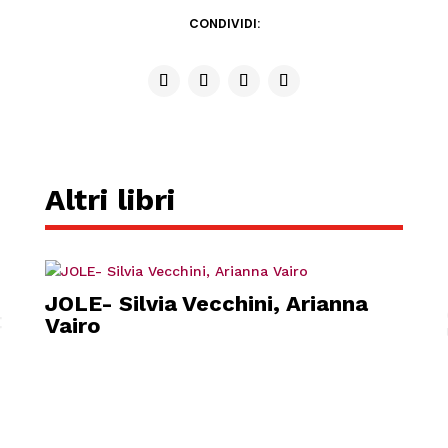
CONDIVIDI:
Altri libri
JOLE- Silvia Vecchini, Arianna
#
Vairo
DIA
FUO
SCO
CON
Pani