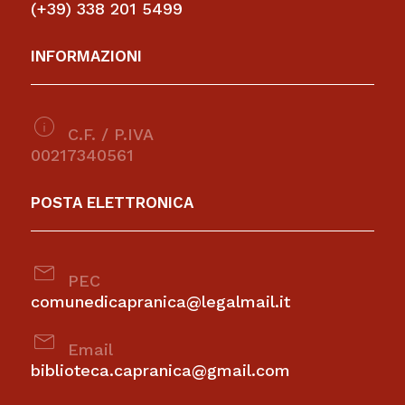
(+39) 338 201 5499
INFORMAZIONI
info
C.F. / P.IVA
00217340561
POSTA ELETTRONICA
mail
PEC
comunedicapranica@legalmail.it
mail
Email
biblioteca.capranica@gmail.com