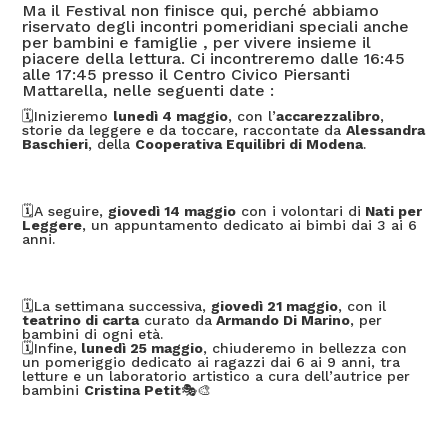
Ma il Festival non finisce qui, perché abbiamo
riservato degli incontri pomeridiani speciali anche
per bambini e famiglie , per vivere insieme il
piacere della lettura. Ci incontreremo dalle 16:45
alle 17:45 presso il Centro Civico Piersanti
Mattarella, nelle seguenti date :
🗓️Inizieremo
lunedì 4 maggio
, con l’
accarezzalibro
,
storie da leggere e da toccare, raccontate da
Alessandra
Baschieri
, della
Cooperativa Equilibri di Modena
.
🗓️A seguire,
giovedì 14 maggio
con i volontari di
Nati per
Leggere
, un appuntamento dedicato ai bimbi dai 3 ai 6
anni.
🗓️La settimana successiva,
giovedì 21 maggio
, con il
teatrino di carta
curato da
Armando Di Marino
, per
bambini di ogni età.
🗓️Infine,
lunedì 25 maggio
, chiuderemo in bellezza con
un pomeriggio dedicato ai ragazzi dai 6 ai 9 anni, tra
letture e un laboratorio artistico a cura dell’autrice per
bambini
Cristina Petit
🎭🎨