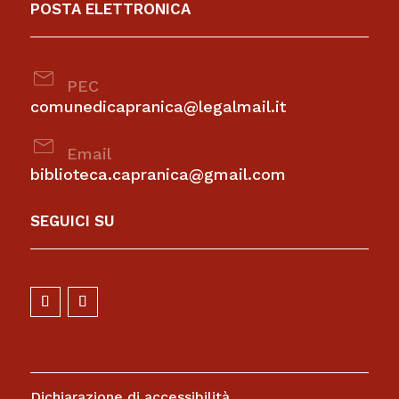
POSTA ELETTRONICA
mail
PEC
comunedicapranica@legalmail.it
mail
Email
biblioteca.capranica@gmail.com
SEGUICI SU
Dichiarazione di accessibilità