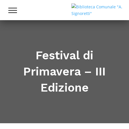
Cataloghi
La biblioteca
Patto per la Lettura
Festival di
Nati per Leggere
Primavera – III
Servizi
Edizione
Novità